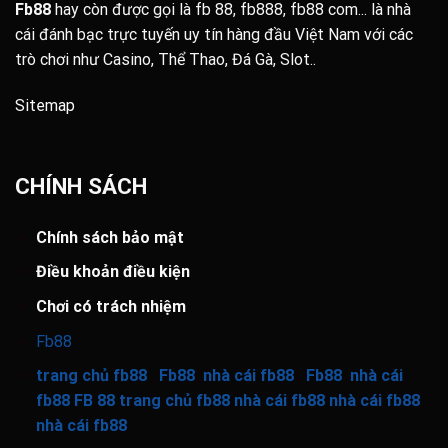
Fb88
hay còn được gọi là fb 88, fb888, fb88 com... là nhà
cái đánh bạc trực tuyến uy tín hàng đầu Việt Nam với các
trò chơi như Casino, Thể Thao, Đá Gà, Slot..
Sitemap
CHÍNH SÁCH
Chính sách bảo mật
Điều khoản điều kiện
Chơi có trách nhiệm
Fb88
trang chủ fb88
,
Fb88
,
nhà cái fb88
,
Fb88
nhà cái
fb88
FB 88
trang chủ fb88
nhà cái fb88
nhà cái fb88
nhà cái fb88