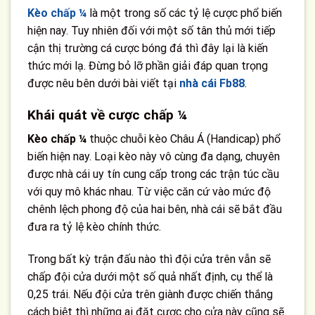
Kèo chấp ¼
là một trong số các tỷ lệ cược phổ biến
hiện nay. Tuy nhiên đối với một số tân thủ mới tiếp
cận thị trường cá cược bóng đá thì đây lại là kiến
thức mới lạ. Đừng bỏ lỡ phần giải đáp quan trọng
được nêu bên dưới bài viết tại
nhà cái Fb88
.
Khái quát về cược chấp ¼
Kèo chấp ¼
thuộc chuỗi kèo Châu Á (Handicap) phổ
biến hiện nay. Loại kèo này vô cùng đa dạng, chuyên
được nhà cái uy tín cung cấp trong các trận túc cầu
với quy mô khác nhau. Từ việc căn cứ vào mức độ
chênh lệch phong độ của hai bên, nhà cái sẽ bắt đầu
đưa ra tỷ lệ kèo chính thức.
Trong bất kỳ trận đấu nào thì đội cửa trên vẫn sẽ
chấp đội cửa dưới một số quả nhất định, cụ thể là
0,25 trái. Nếu đội cửa trên giành được chiến thắng
cách biệt thì những ai đặt cược cho cửa này cũng sẽ