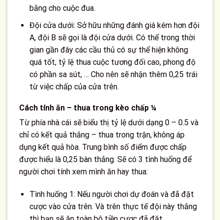
bằng cho cuộc đua.
Đội cửa dưới: Sở hữu những đánh giá kém hơn đội
A, đội B sẽ gọi là đội cửa dưới. Có thể trong thời
gian gần đây các cầu thủ có sự thể hiện không
quá tốt, tỷ lệ thua cuộc tương đối cao, phong độ
có phần sa sút, … Cho nên sẽ nhận thêm 0,25 trái
từ việc chấp của cửa trên.
Cách tính ăn – thua trong kèo chấp ¼
Từ phía nhà cái sẽ biểu thị tỷ lệ dưới dạng 0 – 0.5 và
chỉ có kết quả thắng – thua trong trận, không áp
dụng kết quả hòa. Trung bình số điểm được chấp
được hiểu là 0,25 bàn thắng. Sẽ có 3 tình huống để
người chơi tính xem mình ăn hay thua:
Tình huống 1: Nếu người chơi dự đoán và đã đặt
cược vào cửa trên. Và trên thực tế đội này thắng
thì bạn sẽ ăn toàn bộ tiền cược đã đặt