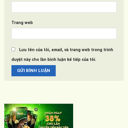
Trang web
Lưu tên của tôi, email, và trang web trong trình
duyệt này cho lần bình luận kế tiếp của tôi.