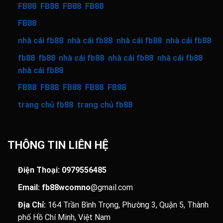
FB88
,
FB88
,
FB88
,
FB88
FB88
nhà cái fb88
,
nhà cái fb88
,
nhà cái fb88
,
nhà cái fb88
fb88
,
fb88
,
nhà cái fb88
,
nhà cái fb88
,
nhà cái fb88
,
nhà cái fb88
FB88
,
FB88
,
FB88
,
FB88
,
FB88
trang chủ fb88
,
trang chủ fb88
THÔNG TIN LIÊN HỆ
Điện Thoại: 0979556485
Email: fb88wcomno
@gmail.com
Địa Chỉ:
164 Trần Bình Trọng, Phường 3, Quận 5, Thành
phố Hồ Chí Minh, Việt Nam