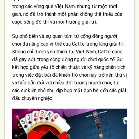
trong các vùng quê Việt Nam, nhưng từ một thời
gian, nó đã trở thành một phần không thể thiếu của
cuộc sống đô thị và môi trường giải trí.
Sự phổ biến và sự quan tâm từ cộng đồng người
chơi đã nâng cao vị thế của Catte trong làng giải trí.
Không chỉ được yêu thích tại Việt Nam, Catte cũng
đã gây sốt trong cộng đồng người chơi quốc tế. Sự
kết hợp giữa yếu tố chiến thuật và kỹ năng phân tích
trong việc đặt bài đã khiến trò chơi này trở nên thú vị
và hấp dẫn đối với nhiều đối tượng người chơi, từ
các sự kiện nhỏ như dịp họp mặt bạn bè đến các giải
đấu chuyên nghiệp.