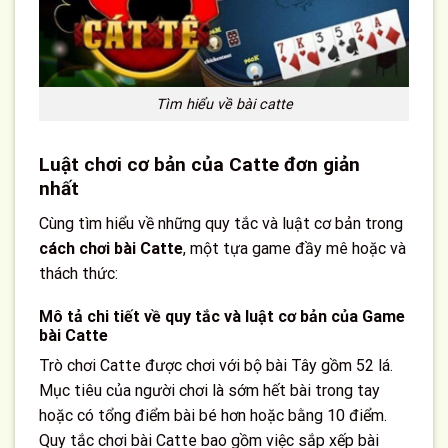
Tìm hiểu về bài catte
Luật chơi cơ bản của Catte đơn giản
nhất
Cùng tìm hiểu về những quy tắc và luật cơ bản trong
cách chơi bài Catte
, một tựa game đầy mê hoặc và
thách thức:
Mô tả chi tiết về quy tắc và luật cơ bản của Game
bài Catte
Trò chơi Catte được chơi với bộ bài Tây gồm 52 lá.
Mục tiêu của người chơi là sớm hết bài trong tay
hoặc có tổng điểm bài bé hơn hoặc bằng 10 điểm.
Quy tắc chơi bài Catte bao gồm việc sắp xếp bài