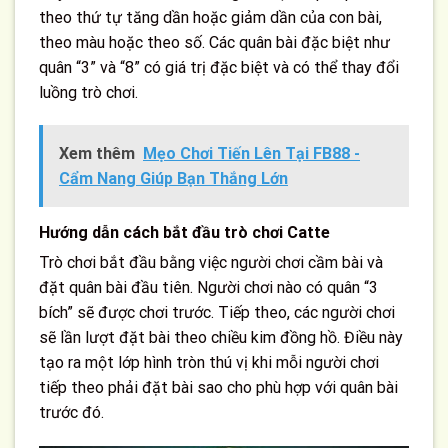
theo thứ tự tăng dần hoặc giảm dần của con bài,
theo màu hoặc theo số. Các quân bài đặc biệt như
quân “3” và “8” có giá trị đặc biệt và có thể thay đổi
luồng trò chơi.
Xem thêm
Mẹo Chơi Tiến Lên Tại FB88 -
Cẩm Nang Giúp Bạn Thắng Lớn
Hướng dẫn cách bắt đầu trò chơi Catte
Trò chơi bắt đầu bằng việc người chơi cầm bài và
đặt quân bài đầu tiên. Người chơi nào có quân “3
bích” sẽ được chơi trước. Tiếp theo, các người chơi
sẽ lần lượt đặt bài theo chiều kim đồng hồ. Điều này
tạo ra một lớp hình tròn thú vị khi mỗi người chơi
tiếp theo phải đặt bài sao cho phù hợp với quân bài
trước đó.