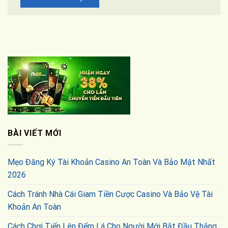
BÀI VIẾT MỚI
Mẹo Đăng Ký Tài Khoản Casino An Toàn Và Bảo Mật Nhất
2026
Cách Tránh Nhà Cái Giam Tiền Cược Casino Và Bảo Vệ Tài
Khoản An Toàn
Cách Chơi Tiến Lên Đếm Lá Cho Người Mới Bắt Đầu Thắng