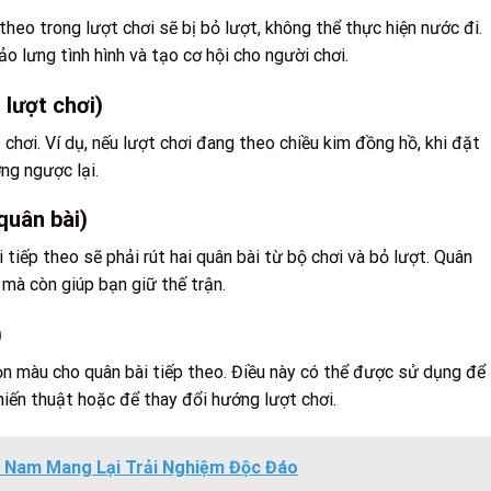
 theo trong lượt chơi sẽ bị bỏ lượt, không thể thực hiện nước đi.
 lưng tình hình và tạo cơ hội cho người chơi.
 lượt chơi)
chơi. Ví dụ, nếu lượt chơi đang theo chiều kim đồng hồ, khi đặt
ng ngược lại.
quân bài)
 tiếp theo sẽ phải rút hai quân bài từ bộ chơi và bỏ lượt. Quân
 mà còn giúp bạn giữ thế trận.
)
ọn màu cho quân bài tiếp theo. Điều này có thể được sử dụng để
hiến thuật hoặc để thay đổi hướng lượt chơi.
n Nam Mang Lại Trải Nghiệm Độc Đáo