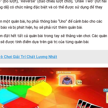
” (bỏ lượt), “Reverse” (đảo chiều lượt chơi), “Draw Two” (rút hai
ang dã) có chức năng đặc biệt và có thể được sử dụng để thay
òn một quân bài, họ phải thông báo “Uno” để cảnh báo cho các
báo và bị phát hiện, họ sẽ phải rút thêm quân bài.
ên đặt hết tất cả quân bài trong tay sẽ thắng ván chơi. Các quân
 sẽ được tính điểm dựa trên giá trị của từng quân bài.
ò Chơi Giải Trí Chất Lượng Nhất