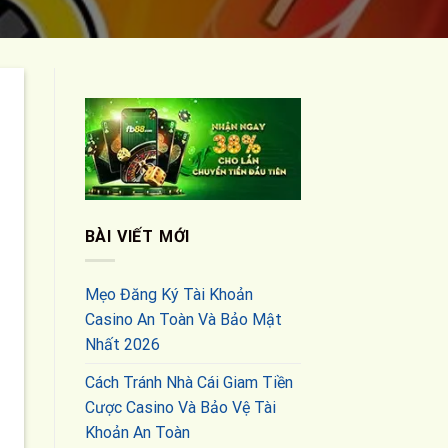
BÀI VIẾT MỚI
Mẹo Đăng Ký Tài Khoản
Casino An Toàn Và Bảo Mật
Nhất 2026
Cách Tránh Nhà Cái Giam Tiền
Cược Casino Và Bảo Vệ Tài
Khoản An Toàn