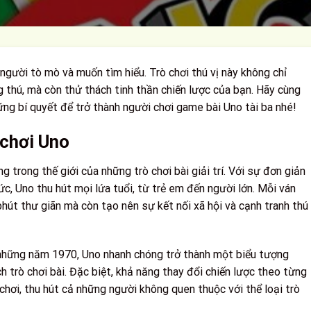
 người tò mò và muốn tìm hiểu. Trò chơi thú vị này không chỉ
g thú, mà còn thử thách tinh thần chiến lược của bạn. Hãy cùng
ng bí quyết để trở thành người chơi
game bài
Uno tài ba nhé!
ò chơi Uno
 trong thế giới của những trò chơi bài giải trí. Với sự đơn giản
ức, Uno thu hút mọi lứa tuổi, từ trẻ em đến người lớn. Mỗi ván
hút thư giãn mà còn tạo nên sự kết nối xã hội và cạnh tranh thú
những năm 1970, Uno nhanh chóng trở thành một biểu tượng
h trò chơi bài. Đặc biệt, khả năng thay đổi chiến lược theo từng
 chơi, thu hút cả những người không quen thuộc với thể loại trò