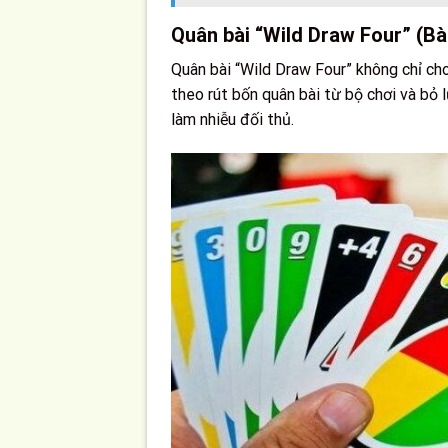
Quân bài “Wild Draw Four” (Bà
Quân bài “Wild Draw Four” không chỉ ch
theo rút bốn quân bài từ bộ chơi và bỏ 
làm nhiễu đối thủ.