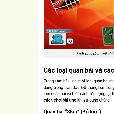
Luật chơi Uno mới nhấ
Các loại quân bài và cá
Trong tấm bài Uno, mỗi loại quân bài m
dạng trong trận đấu. Để thăng bại tron
loại quân bài và biết cách tận dụng lợi 
cách chơi bài uno
khi sử dụng chúng:
Quân bài “Skip” (Bỏ lượt)