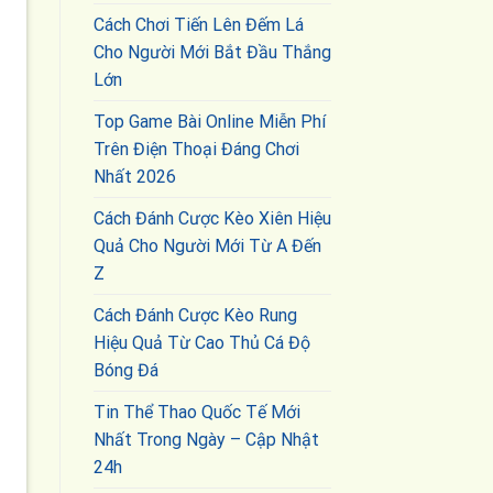
Cách Chơi Tiến Lên Đếm Lá
Cho Người Mới Bắt Đầu Thắng
Lớn
Top Game Bài Online Miễn Phí
Trên Điện Thoại Đáng Chơi
Nhất 2026
Cách Đánh Cược Kèo Xiên Hiệu
Quả Cho Người Mới Từ A Đến
Z
Cách Đánh Cược Kèo Rung
Hiệu Quả Từ Cao Thủ Cá Độ
Bóng Đá
Tin Thể Thao Quốc Tế Mới
Nhất Trong Ngày – Cập Nhật
24h