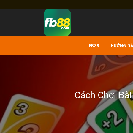
Skip
to
content
FB88
HƯỚNG D
Cách Chơi Bài