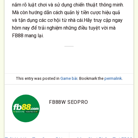
nắm rõ luật chơi và sử dụng chiến thuật thông minh.
Mà còn hướng dẫn cách quản lý tiền cược hiệu quả
và tận dụng các cơ hội từ nhà cái.Hãy truy cập ngay
hôm nay để trải nghiệm những điều tuyệt vời mà
FB88 mang lại.
This entry was posted in
Game bài
. Bookmark the
permalink
.
FB88W SEOPRO