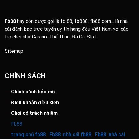
Fb88
hay còn được gọi là fb 88, fb888, fb88 com... là nhà
cái đánh bạc trực tuyến uy tín hàng đầu Việt Nam với các
trò chơi như Casino, Thể Thao, Đá Gà, Slot..
Sitemap
CHÍNH SÁCH
Chính sách bảo mật
Điều khoản điều kiện
Chơi có trách nhiệm
Fb88
trang chủ fb88
,
Fb88
,
nhà cái fb88
,
Fb88
nhà cái