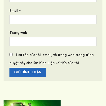
Email
*
Trang web
Lưu tên của tôi, email, và trang web trong trình
duyệt này cho lần bình luận kế tiếp của tôi.