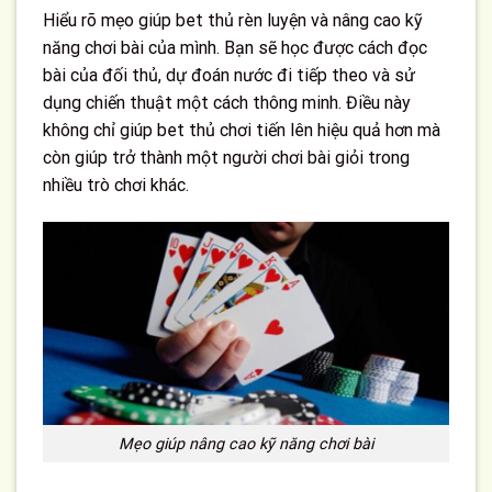
Hiểu rõ mẹo giúp bet thủ rèn luyện và nâng cao kỹ
năng chơi bài của mình. Bạn sẽ học được cách đọc
bài của đối thủ, dự đoán nước đi tiếp theo và sử
dụng chiến thuật một cách thông minh. Điều này
không chỉ giúp bet thủ chơi tiến lên hiệu quả hơn mà
còn giúp trở thành một người chơi bài giỏi trong
nhiều trò chơi khác.
Mẹo giúp nâng cao kỹ năng chơi bài