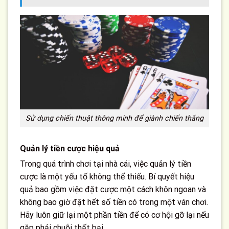
Sử dụng chiến thuật thông minh để giành chiến thắng
Quản lý tiền cược hiệu quả
Trong quá trình chơi tại nhà cái, việc quản lý tiền
cược là một yếu tố không thể thiếu. Bí quyết hiệu
quả bao gồm việc đặt cược một cách khôn ngoan và
không bao giờ đặt hết số tiền có trong một ván chơi.
Hãy luôn giữ lại một phần tiền để có cơ hội gỡ lại nếu
gặp phải chuỗi thất bại.