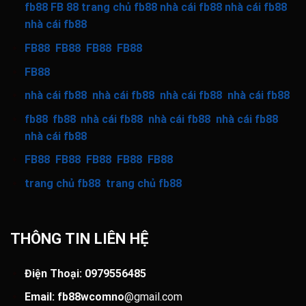
fb88
FB 88
trang chủ fb88
nhà cái fb88
nhà cái fb88
nhà cái fb88
FB88
,
FB88
,
FB88
,
FB88
FB88
nhà cái fb88
,
nhà cái fb88
,
nhà cái fb88
,
nhà cái fb88
fb88
,
fb88
,
nhà cái fb88
,
nhà cái fb88
,
nhà cái fb88
,
nhà cái fb88
FB88
,
FB88
,
FB88
,
FB88
,
FB88
trang chủ fb88
,
trang chủ fb88
THÔNG TIN LIÊN HỆ
Điện Thoại: 0979556485
Email: fb88wcomno
@gmail.com