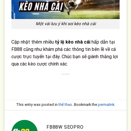
Một vài lưu ý khi soi kèo nhà cái
Cập nhật thêm nhiều
tỷ lệ kèo nhà cái
hấp dẫn tại
FB88 cũng như khám phá các thông tin bên lề về cá
cược trực tuyến tại đây. Chúc bạn sẽ giành thắng lợi
qua các kèo cược chính xác.
This entry was posted in
thể thao
. Bookmark the
permalink
.
FB88W SEOPRO