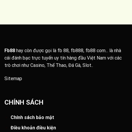
Fb88
hay còn được gọi là fb 88, fb888, fb88 com... là nhà
cái đánh bạc trực tuyến uy tín hàng đầu Việt Nam với các
trò chơi như Casino, Thể Thao, Đá Gà, Slot..
Sitemap
CHÍNH SÁCH
Chính sách bảo mật
Điều khoản điều kiện