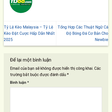
Tỷ Lệ Kèo Malaysia – Tỷ Lệ
Tổng Hợp Các Thuật Ngữ Cá
Kèo Đặt Cược Hấp Dẫn Nhất
Độ Bóng Đá Cơ Bản Cho
2025
Newbie
Để lại một bình luận
Email của bạn sẽ không được hiển thị công khai.
Các
trường bắt buộc được đánh dấu
*
Bình luận
*