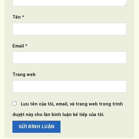
Tên
*
Email
*
Trang web
Lưu tên của tôi, email, và trang web trong trình
duyệt này cho lần bình luận kế tiếp của tôi.