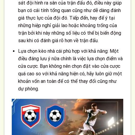
sát đội hình ra sân của trận đấu đó, điều này giúp
bạn có cái tính tổng quan cũng như dễ dàng đánh
giá thực lực của đội đó. Tiếp đến, hay để ý tại
những hiệp nghỉ giải lao hoặc khoảng trống của
trận bởi khi này những số liệu có thể bị biến động
sau khi có đánh giá rõ hơn về trận đấu
.
Lựa chọn kèo nhà cái phù hợp với khả năng: Một
điều đáng lưu ý nữa chính là việc lựa chọn điểm và
cửa cược. Bạn không nên chọn đặt vào cửa cược
quá cao so với khả năng hiện có, hãy luôn giữ một
khoản vốn an toàn để có thể thay đổi cũng như
dự phòng.