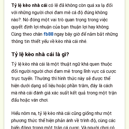
Tỷ lệ kèo nhà cái
có lẽ đã không còn quá xa lạ đối
với những người chơi đam mê cá độ đúng không
nào?. Nó đóng một vai trò quan trọng trong việc
quyết định lợi nhuận của bạn thuận lợi hay không.
Cùng theo chân
fb88
ngay bây giờ để nắm bắt những
thông tin thiết yếu về kèo nhà cái nhé.
Tỷ lệ kèo nhà cái là gì?
Tỷ lệ kèo nhà cái là một thuật ngữ khá quen thuộc
đối người người chơi đam mê trong lĩnh vực cá cược
trực tuyến. Thường thì hình thức này sẽ được thể
hiện dưới dạng số liệu hoặc phần trăm, đây là cách
mà nhà cái đánh giá xác suất kết quả trong một trận
đấu hoặc ván chơi.
Hiểu nôm na, tỷ lệ kèo nhà cái cũng giống như một
phương thức thể hiện phản ánh về trình độ, cùng các
biến động trong một trận cá cược. Và người chơi có