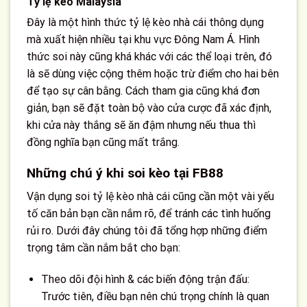
Tỷ lệ kèo Malaysia
Đây là một hình thức tỷ lệ kèo nhà cái thông dụng
mà xuất hiện nhiều tại khu vực Đông Nam Á. Hình
thức soi này cũng khá khác với các thể loại trên, đó
là sẽ dùng việc cộng thêm hoặc trừ điểm cho hai bên
để tạo sự cân bằng. Cách tham gia cũng khá đơn
giản, bạn sẽ đặt toàn bộ vào cửa cược đã xác định,
khi cửa này thắng sẽ ăn đậm nhưng nếu thua thì
đồng nghĩa bạn cũng mất trắng.
Những chú ý khi soi kèo tại FB88
Vận dụng soi tỷ lệ kèo nhà cái cũng cần một vài yếu
tố căn bản bạn cần nắm rõ, để tránh các tình huống
rủi ro. Dưới đây chúng tôi đã tổng hợp những điểm
trọng tâm cần nắm bắt cho bạn
:
Theo dõi đội hình & các biến động trận đấu:
Trước tiên, điều bạn nên chú trọng chính là quan