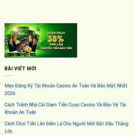
BÀI VIẾT MỚI
Mẹo Đăng Ký Tài Khoản Casino An Toàn Và Bảo Mật Nhất
2026
Cách Tránh Nhà Cái Giam Tiền Cược Casino Và Bảo Vệ Tài
Khoản An Toàn
Cách Chơi Tiến Lên Đếm Lá Cho Người Mới Bắt Đầu Thắng
Lớn