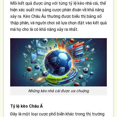
Mỗi kết quả được ứng với từng tỷ lệ kèo nhà cái, thể
hiện xác suất mà sảng cược phán đoán về khả năng
xảy ra. Kèo Châu Âu thường được biểu thị bằng số
thập phân, và người chơi sẽ lựa chọn đặt vào kết quả
mà họ cho là có khả năng xảy ra nhất.
Những kèo nhà cái được ưa chuộng
Tỷ lệ kèo Châu Á
Đây là một loại cược phổ biến khác trong thị trường