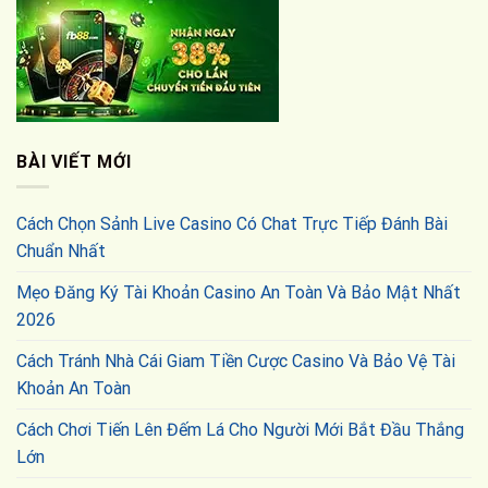
BÀI VIẾT MỚI
Cách Chọn Sảnh Live Casino Có Chat Trực Tiếp Đánh Bài
Chuẩn Nhất
Mẹo Đăng Ký Tài Khoản Casino An Toàn Và Bảo Mật Nhất
2026
Cách Tránh Nhà Cái Giam Tiền Cược Casino Và Bảo Vệ Tài
Khoản An Toàn
Cách Chơi Tiến Lên Đếm Lá Cho Người Mới Bắt Đầu Thắng
Lớn