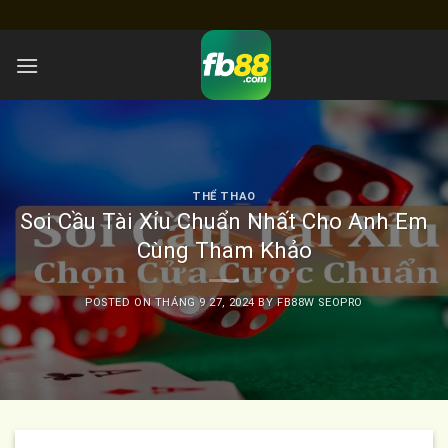
Skip
to
content
THỂ THAO
Soi Cầu Tài Xỉu Chuẩn Nhất Cho Anh Em
Cùng Tham Khảo
POSTED ON
THÁNG 9 27, 2024
BY
FB88W SEOPRO