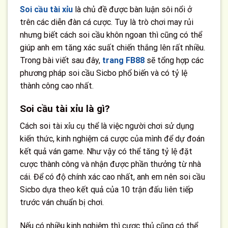
Soi cầu tài xỉu
là chủ đề được bàn luận sôi nổi ở
trên các diễn đàn cá cược. Tuy là trò chơi may rủi
nhưng biết cách soi cầu khôn ngoan thì cũng có thể
giúp anh em tăng xác suất chiến thắng lên rất nhiều.
Trong bài viết sau đây,
trang FB88
sẽ tổng hợp các
phương pháp soi cầu Sicbo phổ biến và có tỷ lệ
thành công cao nhất.
Soi cầu tài xỉu là gì?
Cách soi tài xỉu cụ thể là việc người chơi sử dụng
kiến thức, kinh nghiệm cá cược của mình để dự đoán
kết quả ván game. Như vậy có thể tăng tỷ lệ đặt
cược thành công và nhận được phần thưởng từ nhà
cái. Để có độ chính xác cao nhất, anh em nên soi cầu
Sicbo dựa theo kết quả của 10 trận đấu liên tiếp
trước ván chuẩn bị chơi.
Nếu có nhiều kinh nghiệm thì cược thủ cũng có thể