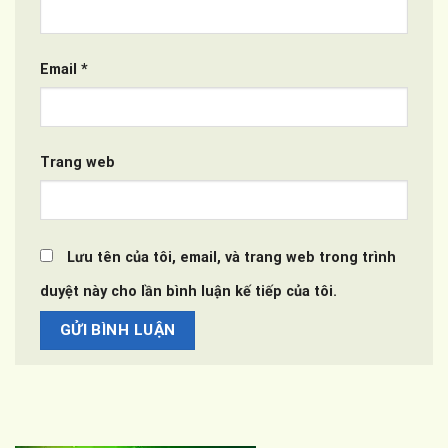
Email
*
Trang web
Lưu tên của tôi, email, và trang web trong trình
duyệt này cho lần bình luận kế tiếp của tôi.