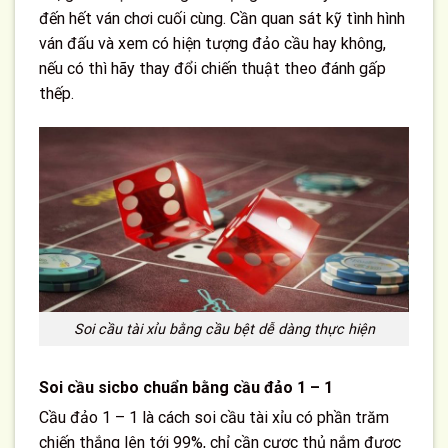
đến hết ván chơi cuối cùng. Cần quan sát kỹ tình hình
ván đấu và xem có hiện tượng đảo cầu hay không,
nếu có thì hãy thay đổi chiến thuật theo đánh gấp
thếp.
Soi cầu tài xỉu bằng cầu bệt dễ dàng thực hiện
Soi cầu sicbo chuẩn bằng cầu đảo 1 – 1
Cầu đảo 1 – 1 là cách soi cầu tài xỉu có phần trăm
chiến thắng lên tới 99%, chỉ cần cược thủ nắm được