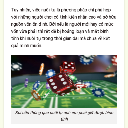
Tuy nhiên, việc nuôi tụ là phương pháp chỉ phù hợp
với những người chơi có tính kiên nhẫn cao và sở hữu
nguồn vốn ổn định. Bởi nếu là người mới hay có mức
vốn vừa phải thì rết dễ bị hoảng loạn và mất bình
tĩnh khi nuôi tụ trong thời gian dài mà chưa về kết
quả mình muốn.
Soi cầu thông qua nuôi tụ anh em phải giữ được bình
tĩnh