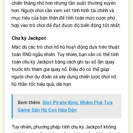
chiến thắng nhỏ hơn nhưng tần suất thường xuyên
hơn. Người chơi cần xem xét tình hình tài chính và
mục tiêu của bản thân để tính toán mức cược phù
hợp vào trò chơi để đạt được độ biến động tốt nhất.
Chu kỳ Jackpot
Mặc dù các trò chơi nổ hũ hoạt động dựa trên thuật
toán RNG ngẫu nhiên. Tuy nhiên, bạn vẫn có thể tính
toán chu kỳ Jackpot bằng cách ghi lại số lần quay
trước khi tham gia quay nổ. Điều đó có thể giúp
người chơi dự đoán và xây dựng chiến lược chơi nổ
hũ thần tốc hiệu quả, dài hạn.
Xem thêm
Slot Pirate King: Khám Phá Tựa
Game Săn Hũ Cực Hấp Dẫn
Tuy nhiên, phương pháp tính chu kỳ Jackpot không