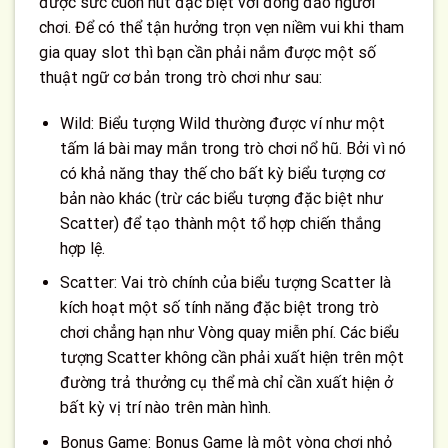
được sức cuốn hút đặc biệt với đông đảo người
chơi. Để có thể tận hưởng trọn vẹn niềm vui khi tham
gia quay slot thì bạn cần phải nắm được một số
thuật ngữ cơ bản trong trò chơi như sau:
Wild: Biểu tượng Wild thường được ví như một
tấm lá bài may mắn trong trò chơi nổ hũ. Bởi vì nó
có khả năng thay thế cho bất kỳ biểu tượng cơ
bản nào khác (trừ các biểu tượng đặc biệt như
Scatter) để tạo thành một tổ hợp chiến thắng
hợp lệ.
Scatter: Vai trò chính của biểu tượng Scatter là
kích hoạt một số tính năng đặc biệt trong trò
chơi chẳng hạn như Vòng quay miễn phí. Các biểu
tượng Scatter không cần phải xuất hiện trên một
đường trả thưởng cụ thể mà chỉ cần xuất hiện ở
bất kỳ vị trí nào trên màn hình.
Bonus Game: Bonus Game là một vòng chơi nhỏ