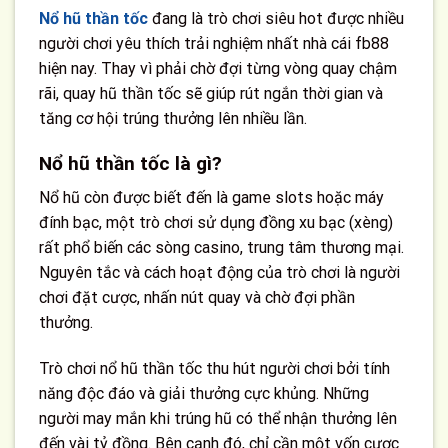
Nổ hũ thần tốc
đang là trò chơi siêu hot được nhiều
người chơi yêu thích trải nghiệm nhất nhà cái fb88
hiện nay. Thay vì phải chờ đợi từng vòng quay chậm
rãi, quay hũ thần tốc sẽ giúp rút ngắn thời gian và
tăng cơ hội trúng thưởng lên nhiều lần.
Nổ hũ thần tốc là gì?
Nổ hũ còn được biết đến là game slots hoặc máy
đính bạc, một trò chơi sử dụng đồng xu bạc (xèng)
rất phổ biến các sòng casino, trung tâm thương mại.
Nguyên tắc và cách hoạt động của trò chơi là người
chơi đặt cược, nhấn nút quay và chờ đợi phần
thưởng.
Trò chơi nổ hũ thần tốc thu hút người chơi bởi tính
năng độc đáo và giải thưởng cực khủng. Những
người may mắn khi trúng hũ có thể nhận thưởng lên
đến vài tỷ đồng. Bên cạnh đó, chỉ cần một vốn cược