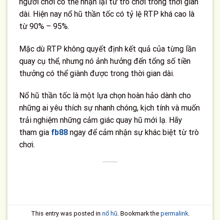
người chơi có thể nhận lại từ trò chơi trong thời gian
dài. Hiện nay nổ hũ thần tốc có tỷ lệ RTP khá cao là
từ 90% – 95%.
Mặc dù RTP không quyết định kết quả của từng lần
quay cụ thể, nhưng nó ảnh hưởng đến tổng số tiền
thưởng có thể giành được trong thời gian dài.
Nổ hũ thần tốc là một lựa chọn hoàn hảo dành cho
những ai yêu thích sự nhanh chóng, kịch tính và muốn
trải nghiệm những cảm giác quay hũ mới lạ. Hãy
tham gia
fb88
ngay để cảm nhận sự khác biệt từ trò
chơi.
This entry was posted in
nổ hũ
. Bookmark the
permalink
.