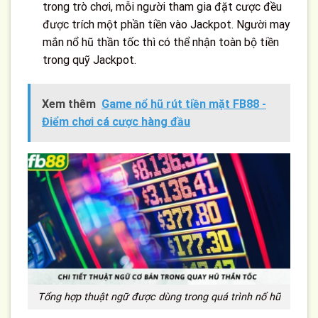
trong trò chơi, mỗi người tham gia đặt cược đều
được trích một phần tiền vào Jackpot. Người may
mắn nổ hũ thần tốc thì có thể nhận toàn bộ tiền
trong quỹ Jackpot.
Xem thêm
Game nổ hũ rút tiền mặt FB88 -
Điểm chơi cá cược hàng đầu
Tổng hợp thuật ngữ được dùng trong quá trình nổ hũ