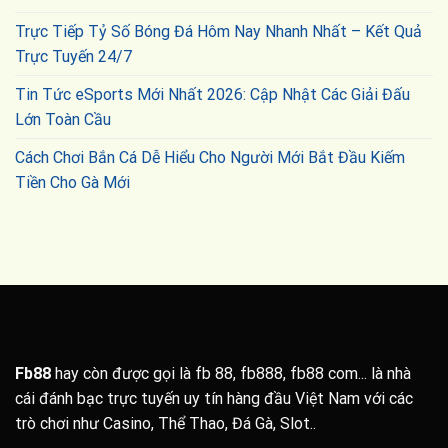
Trực Tiếp Tỷ Số Bóng Đá Hôm Nay Nhanh Nhất – Kết Quả
Trực Tuyến 24/7
Tin Tức eSports Mới Nhất 2026: Cập Nhật Các Giải Đấu
Lớn Toàn Cầu
Cách Chơi Bắn Cá Dễ Hiểu Cho Người Mới Bắt Đầu Kiếm
Tiền Cho Gà Mới
Fb88
hay còn được gọi là fb 88, fb888, fb88 com... là nhà
cái đánh bạc trực tuyến uy tín hàng đầu Việt Nam với các
trò chơi như Casino, Thể Thao, Đá Gà, Slot..