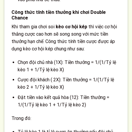
Công thức tính tiền thưởng khi chơi Double
Chance
Khi tham gia chơi soi
kèo cơ hội kép
thì việc cơ hội
thắng cược cao hơn sẽ song song với mức tiền
thưởng hạn chế. Công thức tính tiền cược được áp
dụng kèo cơ hội kép chung như sau:
Chọn đội chủ nhà (1X): Tiền thưởng = 1/(1/Tỷ lệ
kèo 1 + 1/Tỷ lệ kèo X)
Cược đội khách ( 2X): Tiền thưởng = 1/(1/Tỷ lệ
kèo 2 + 1/Tỷ lệ kèo X)
Đặt tiền vào kết quả hòa (12): Tiền thưởng =
1/(1/Tỷ lệ kèo 1 + 1/Tỷ lệ kèo 2)
Trong đó:
Tỷ lệ kèo 1 là tỉ lệ cược ăn thưởng nếu đội chủ