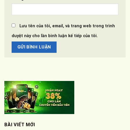
Lưu tên của tôi, email, và trang web trong trình
duyệt này cho lần bình luận kế tiếp của tôi.
BÀI VIẾT MỚI