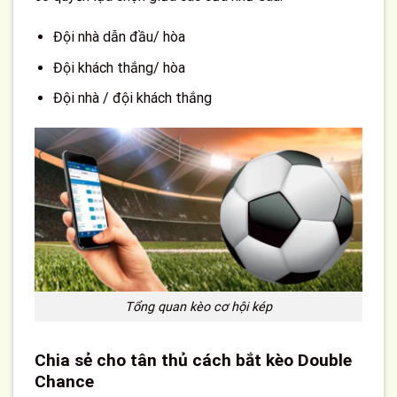
Đội nhà dẫn đầu/ hòa
Đội khách thắng/ hòa
Đội nhà / đội khách thắng
Tổng quan kèo cơ hội kép
Chia sẻ cho tân thủ cách bắt kèo Double
Chance