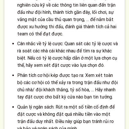
nghiên cứu kỹ về các thông tin liên quan đến trận
đấu như đội hình, thành tích gần đây, lối chơi, sự
vắng mặt của cầu thủ quan trọng, … để nắm bắt
được xu hướng thi đấu, đánh giá thành tích cả hai
team có thể đạt được.
Cân nhắc về tỷ lệ cược: Quan sát các tỷ lệ cược và
rà soát các nhà cái khác nhau để tìm ra sự khác
biệt. Nếu có tỷ lệ cược hấp dẫn ở một lựa chọn cụ
thể, hãy xem xét đặt cược vào lựa chọn đó.
Phân tích cơ hội kép được tạo ra: Xem xét toàn
bộ các cơ hội có thể xảy ra trong trận đấu như đội
chủ nhà/ đội khách thắng, tỷ số hòa, … Hãy nhanh
tay đặt cược cho bất kỳ cửa nào bạn tin tưởng.
Quản lý ngân sách: Rút ra một số tiền cố định để
đặt cược và không đặt quá nhiều tiền vào một
trận đấu duy nhất. Điều này giúp bạn tránh rủi ro
và bảo vệ ngân sách của mình.