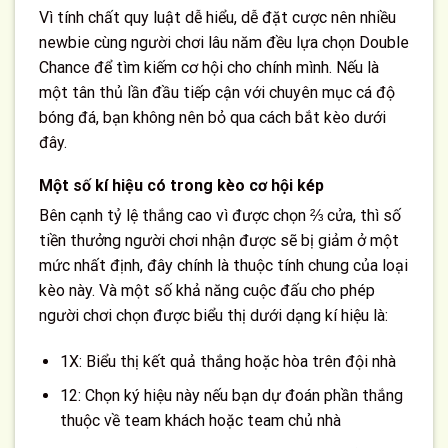
Vì tính chất quy luật dễ hiểu, dễ đặt cược nên nhiều
newbie cùng người chơi lâu năm đều lựa chọn Double
Chance để tìm kiếm cơ hội cho chính mình. Nếu là
một tân thủ lần đầu tiếp cận với chuyên mục cá độ
bóng đá, bạn không nên bỏ qua cách bắt kèo dưới
đây.
Một số kí hiệu có trong kèo cơ hội kép
Bên cạnh tỷ lệ thắng cao vì được chọn ⅔ cửa, thì số
tiền thưởng người chơi nhận được sẽ bị giảm ở một
mức nhất định, đây chính là thuộc tính chung của loại
kèo này. Và một số khả năng cuộc đấu cho phép
người chơi chọn được biểu thị dưới dạng kí hiệu là:
1X: Biểu thị kết quả thắng hoặc hòa trên đội nhà
12: Chọn ký hiệu này nếu bạn dự đoán phần thắng
thuộc về team khách hoặc team chủ nhà