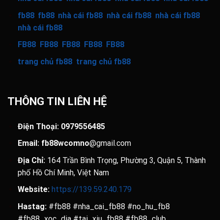
fb88
,
fb88
,
nhà cái fb88
,
nhà cái fb88
,
nhà cái fb88
,
nhà cái fb88
FB88
,
FB88
,
FB88
,
FB88
,
FB88
trang chủ fb88
,
trang chủ fb88
THÔNG TIN LIÊN HỆ
Điện Thoại: 0979556485
Email: fb88wcomno
@gmail.com
Địa Chỉ:
164 Trần Bình Trọng, Phường 3, Quận 5, Thành
phố Hồ Chí Minh, Việt Nam
Website:
https://139.59.240.179
Hastag:
#fb88 #nha_cai_fb88 #no_hu_fb8
#fb88_xoc_dia #tai_xiu_fb88 #fb88_club