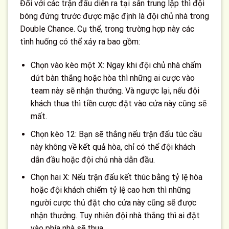
Đối với các trận đấu diễn ra tại sân trung lập thì đội
bóng đứng trước được mặc định là đội chủ nhà trong
Double Chance. Cụ thể, trong trường hợp này các
tình huống có thể xảy ra bao gồm:
Chọn vào kèo một X: Ngay khi đội chủ nhà chấm
dứt bàn thắng hoặc hòa thì những ai cược vào
team này sẽ nhận thưởng. Và ngược lại, nếu đội
khách thua thì tiền cược đặt vào cửa này cũng sẽ
mất.
Chọn kèo 12: Bạn sẽ thắng nếu trận đấu túc cầu
này không về kết quả hòa, chỉ có thể đội khách
dẫn đầu hoặc đội chủ nhà dẫn đầu.
Chọn hai X: Nếu trận đấu kết thúc bằng tỷ lệ hòa
hoặc đội khách chiếm tỷ lệ cao hơn thì những
người cược thủ đặt cho cửa này cũng sẽ được
nhận thưởng. Tuy nhiên đội nhà thắng thì ai đặt
vào phía nhà sẽ thua.