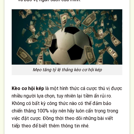
Mẹo tăng tỷ lệ thắng kèo cơ hội kép
Kèo cơ hội kép
là một hình thức cá cược thú vị được
nhiều người lựa chọn, tuy nhiên lại tiềm ẩn rủi ro.
Không có bất kỳ công thức nào có thể đảm bảo
chiến thắng 100% vậy nên hãy luôn cẩn trọng trong
việc đặt cược. Đồng thời theo dõi những bài viết
tiếp theo để biết thêm thông tin nhé.