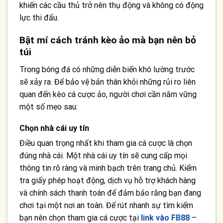
khiến các cầu thủ trở nên thụ động và không có động
lực thi đấu.
Bật mí cách tránh kèo ảo mà bạn nên bỏ
túi
Trong bóng đá có những diễn biến khó lường trước
sẽ xảy ra. Để bảo vệ bản thân khỏi những rủi ro liên
quan đến kèo cá cược ảo, người chơi cần nắm vững
một số mẹo sau:
Chọn nhà cái uy tín
Điều quan trọng nhất khi tham gia cá cược là chọn
đúng nhà cái. Một nhà cái uy tín sẽ cung cấp mọi
thông tin rõ ràng và minh bạch trên trang chủ. Kiểm
tra giấy phép hoạt động, dịch vụ hỗ trợ khách hàng
và chính sách thanh toán để đảm bảo rằng bạn đang
chơi tại một nơi an toàn. Để rút nhanh sự tìm kiếm
bạn nên chọn tham gia cá cược tại
link vào FB88
–