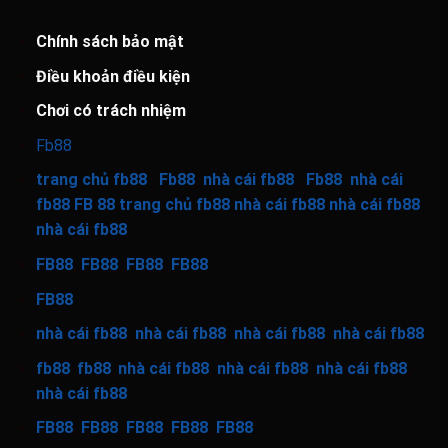
Chính sách bảo mật
Điều khoản điều kiện
Chơi có trách nhiệm
Fb88
trang chủ fb88
,
Fb88
,
nhà cái fb88
,
Fb88
nhà cái
fb88
FB 88
trang chủ fb88
nhà cái fb88
nhà cái fb88
nhà cái fb88
FB88
,
FB88
,
FB88
,
FB88
FB88
nhà cái fb88
,
nhà cái fb88
,
nhà cái fb88
,
nhà cái fb88
fb88
,
fb88
,
nhà cái fb88
,
nhà cái fb88
,
nhà cái fb88
,
nhà cái fb88
FB88
,
FB88
,
FB88
,
FB88
,
FB88