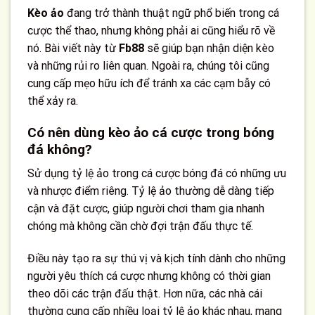
Kèo ảo
đang trở thành thuật ngữ phổ biến trong cá
cược thể thao, nhưng không phải ai cũng hiểu rõ về
nó. Bài viết này từ
Fb88
sẽ giúp bạn nhận diện kèo
và những rủi ro liên quan. Ngoài ra, chúng tôi cũng
cung cấp mẹo hữu ích để tránh xa các cạm bẫy có
thể xảy ra.
Có nên dùng kèo ảo cá cược trong bóng
đá không?
Sử dụng tỷ lệ ảo trong cá cược bóng đá có những ưu
và nhược điểm riêng. Tỷ lệ ảo thường dễ dàng tiếp
cận và đặt cược, giúp người chơi tham gia nhanh
chóng mà không cần chờ đợi trận đấu thực tế.
Điều này tạo ra sự thú vị và kịch tính dành cho những
người yêu thích cá cược nhưng không có thời gian
theo dõi các trận đấu thật. Hơn nữa, các nhà cái
thường cung cấp nhiều loại tỷ lệ ảo khác nhau, mang