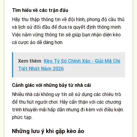
Tìm hiểu về các trận đấu
Hãy thu thập thông tin về đội hình, phong độ cầu thủ
và lịch sử đối đầu để đưa ra quyết định thông minh.
Việc nắm vững thông tin sẽ giúp bạn nhận diện kèo
cá cược ảo dễ dàng hơn.
Xem thêm
Kèo Tỷ Số Chính Xác - Giải Mã Chi
Tiết Nhất Năm 2026
Cảnh giác với những bẫy từ nhà cái
Nhiều nhà cái không uy tín sẽ sử dụng các chiêu trò
để thu hút người chơi. Hãy cẩn thận với các chương
trình khuyến mãi hấp dẫn nhưng đi kèm với điều kiện
phức tạp.
Những lưu ý khi gặp kèo ảo