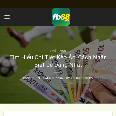
Skip
to
content
THỂ THAO
Tìm Hiểu Chi Tiết Kèo Ảo, Cách Nhận
Biết Dễ Dàng Nhất
POSTED ON
THÁNG 3 7, 2025
BY
FB88W SEOPRO