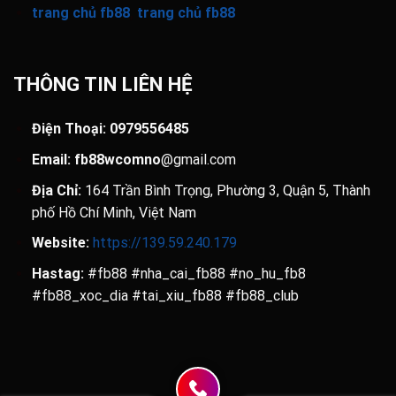
trang chủ fb88
,
trang chủ fb88
THÔNG TIN LIÊN HỆ
Điện Thoại: 0979556485
Email: fb88wcomno
@gmail.com
Địa Chỉ:
164 Trần Bình Trọng, Phường 3, Quận 5, Thành
phố Hồ Chí Minh, Việt Nam
Website:
https://139.59.240.179
Hastag:
#fb88 #nha_cai_fb88 #no_hu_fb8
#fb88_xoc_dia #tai_xiu_fb88 #fb88_club