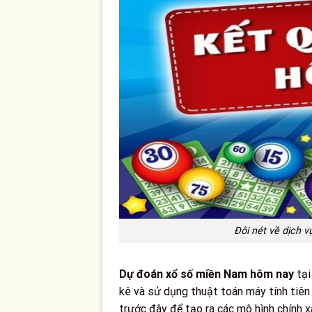
Đôi nét về dịch 
Dự đoán xổ số miền Nam hôm nay
tại
kê và sử dụng thuật toán máy tính tiên
trước đây để tạo ra các mô hình chính x