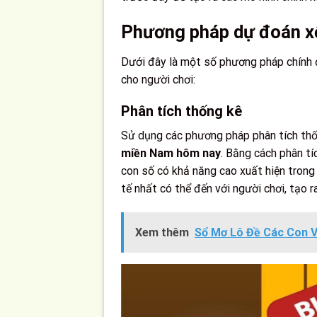
Phương pháp dự đoán x
Dưới đây là một số phương pháp chính đ
cho người chơi:
Phân tích thống kê
Sử dụng các phương pháp phân tích thố
miền Nam hôm nay
. Bằng cách phân tí
con số có khả năng cao xuất hiện trong
tế nhất có thể đến với người chơi, tạo r
Xem thêm
Sổ Mơ Lô Đề Các Con V