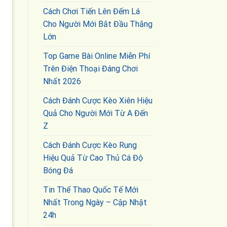
Cách Chơi Tiến Lên Đếm Lá
Cho Người Mới Bắt Đầu Thắng
Lớn
Top Game Bài Online Miễn Phí
Trên Điện Thoại Đáng Chơi
Nhất 2026
Cách Đánh Cược Kèo Xiên Hiệu
Quả Cho Người Mới Từ A Đến
Z
Cách Đánh Cược Kèo Rung
Hiệu Quả Từ Cao Thủ Cá Độ
Bóng Đá
Tin Thể Thao Quốc Tế Mới
Nhất Trong Ngày – Cập Nhật
24h