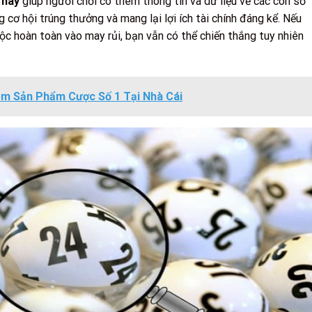
 nay
giúp người chơi có thêm thông tin và dữ liệu về các con số
 cơ hội trúng thưởng và mang lại lợi ích tài chính đáng kể. Nếu
c hoàn toàn vào may rủi, bạn vẫn có thể chiến thắng tuy nhiên
iệm Sản Phẩm Cược Số 1 Tại Nhà Cái