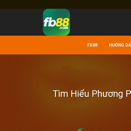
Skip
to
content
FB88
HƯỚNG D
Tìm Hiểu Phương 