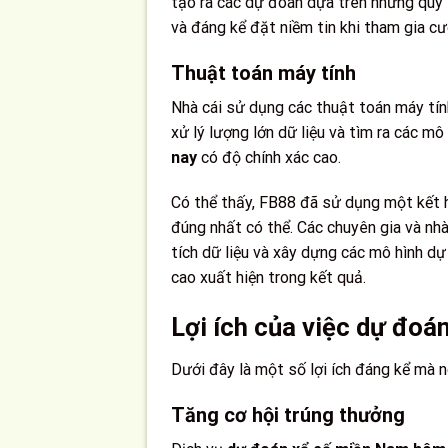
tạo ra các dự đoán dựa trên những quy 
và đáng kể đặt niềm tin khi tham gia cư
Thuật toán máy tính
Nhà cái sử dụng các thuật toán máy tính
xử lý lượng lớn dữ liệu và tìm ra các m
nay
có độ chính xác cao.
Có thể thấy, FB88 đã sử dụng một kết 
đúng nhất có thể. Các chuyên gia và nhà
tích dữ liệu và xây dựng các mô hình 
cao xuất hiện trong kết quả.
Lợi ích của việc dự đo
Dưới đây là một số lợi ích đáng kể mà 
Tăng cơ hội trúng thưởng