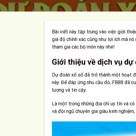
Bài viết này tập trung vào việc giới thi
giá độ chính xác cũng như lợi ích mà nó
tham gia các bộ môn này nhé!
Giới thiệu về dịch vụ 
Dự đoán xổ số đã trở thành một hoạt đ
này. Để đáp ứng nhu cầu đó, FB88 đã c
lượng và tin cậy.
Là một trong những địa chỉ uy tín và có
và đội ngũ chuyên gia giàu kinh nghiệm,