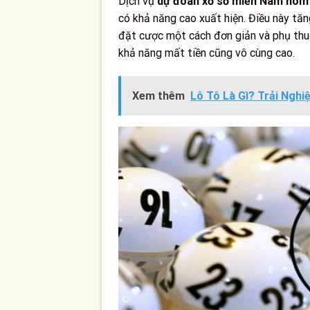
Dịch vụ
dự đoán xổ số miền Nam hôm
có khả năng cao xuất hiện. Điều này tăng
đặt cược một cách đơn giản và phụ thuộ
khả năng mất tiền cũng vô cùng cao.
Xem thêm
Lô Tô Là Gì? Trải Ngh