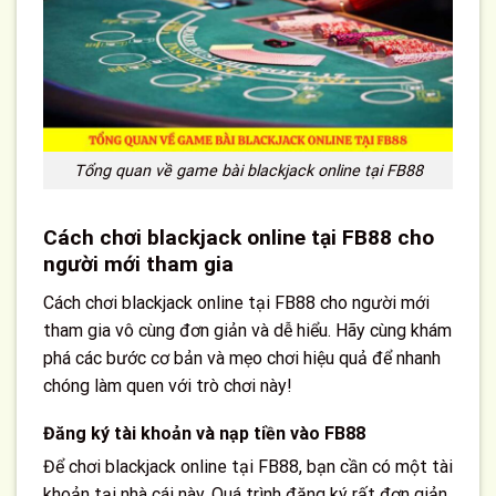
Tổng quan về game bài blackjack online tại FB88
Cách chơi blackjack online tại FB88 cho
người mới tham gia
Cách chơi blackjack online tại FB88 cho người mới
tham gia vô cùng đơn giản và dễ hiểu. Hãy cùng khám
phá các bước cơ bản và mẹo chơi hiệu quả để nhanh
chóng làm quen với trò chơi này!
Đăng ký tài khoản và nạp tiền vào FB88
Để chơi blackjack online tại FB88, bạn cần có một tài
khoản tại nhà cái này. Quá trình đăng ký rất đơn giản