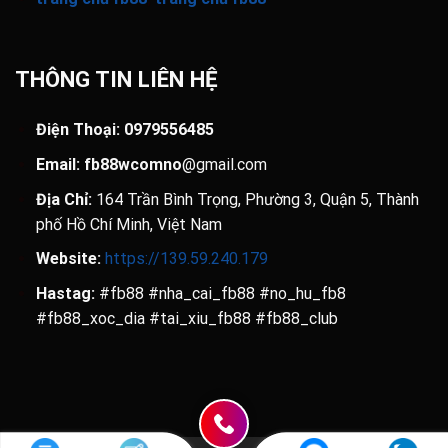
THÔNG TIN LIÊN HỆ
Điện Thoại: 0979556485
Email: fb88wcomno
@gmail.com
Địa Chỉ:
164 Trần Bình Trọng, Phường 3, Quận 5, Thành
phố Hồ Chí Minh, Việt Nam
Website:
https://139.59.240.179
Hastag:
#fb88 #nha_cai_fb88 #no_hu_fb8
#fb88_xoc_dia #tai_xiu_fb88 #fb88_club