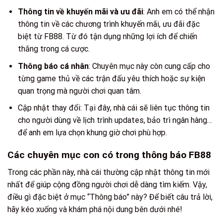
Thông tin về khuyến mãi và ưu đãi
: Anh em có thể nhận
thông tin về các chương trình khuyến mãi, ưu đãi đặc
biệt từ FB88. Từ đó tận dụng những lợi ích để chiến
thắng trong cá cược.
Thông báo cá nhân
: Chuyên mục này còn cung cấp cho
từng game thủ về các trận đấu yêu thích hoặc sự kiện
quan trọng mà người chơi quan tâm.
Cập nhật thay đổi: Tại đây, nhà cái sẽ liên tục thông tin
cho người dùng về lịch trình updates, bảo trì ngân hàng…
để anh em lựa chọn khung giờ chơi phù hợp.
Các chuyên mục con có trong thông báo FB88
Trong các phần này, nhà cái thường cập nhật thông tin mới
nhất để giúp cộng đồng người chơi dễ dàng tìm kiếm. Vậy,
điều gì đặc biệt ở mục “Thông báo” này? Để biết câu trả lời,
hãy kéo xuống và khám phá nội dung bên dưới nhé!