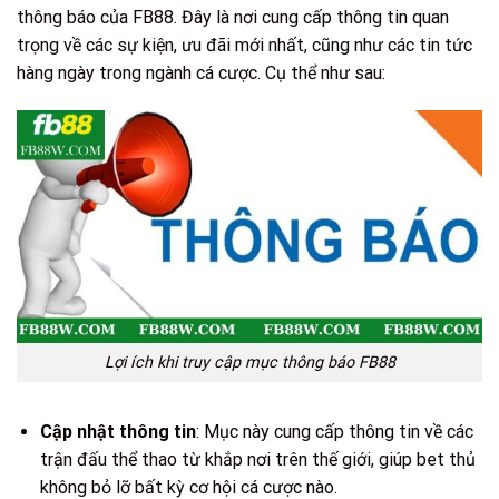
thông báo của FB88. Đây là nơi cung cấp thông tin quan
trọng về các sự kiện, ưu đãi mới nhất, cũng như các tin tức
hàng ngày trong ngành cá cược. Cụ thể như sau:
Lợi ích khi truy cập mục thông báo FB88
Cập nhật thông tin
: Mục này cung cấp thông tin về các
trận đấu thể thao từ khắp nơi trên thế giới, giúp bet thủ
không bỏ lỡ bất kỳ cơ hội cá cược nào.