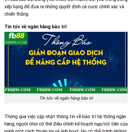
xếp hạng để đưa ra những quyết định cá cược chính xác và
chiến thắng.
Tin tức về ngân hàng bảo trì
Tin tức về ngân hàng bảo trì
Thông qua việc cập nhật thông tin về bảo trì hệ thống ngân
hàng, người chơi có thể điều chỉnh kế hoạch nạp/rút tiền của
mình một cách thuận lợi và linh hoạt. Họ có thể tránh những