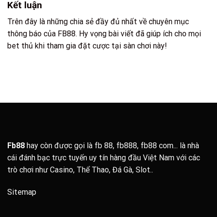
Kết luận
Trên đây là những chia sẻ đầy đủ nhất về chuyên mục
thông báo của FB88. Hy vọng bài viết đã giúp ích cho mọi
bet thủ khi tham gia đặt cược tại sàn chơi này!
Fb88
hay còn được gọi là fb 88, fb888, fb88 com... là nhà
cái đánh bạc trực tuyến uy tín hàng đầu Việt Nam với các
trò chơi như Casino, Thể Thao, Đá Gà, Slot..
Sitemap