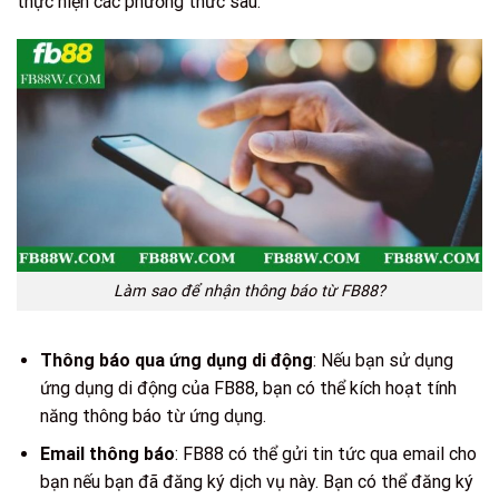
thực hiện các phương thức sau:
Làm sao để nhận thông báo từ FB88?
Thông báo qua ứng dụng di động
: Nếu bạn sử dụng
ứng dụng di động của FB88, bạn có thể kích hoạt tính
năng thông báo từ ứng dụng.
Email thông báo
: FB88 có thể gửi tin tức qua email cho
bạn nếu bạn đã đăng ký dịch vụ này. Bạn có thể đăng ký