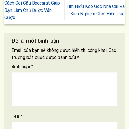
Cách Soi Cầu Baccarat Giúp
Tìm Hiểu Kèo Góc Nhà Cái Và
Bạn Làm Chủ Được Ván
Kinh Nghiệm Chơi Hiệu Quả
Cược
Để lại một bình luận
Email của bạn sẽ không được hiển thị công khai.
Các
trường bắt buộc được đánh dấu
*
Bình luận
*
Tên
*