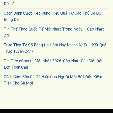
Đến Z
Cách Đánh Cược Kèo Rung Hiệu Quả Từ Cao Thủ Cá Độ
Bóng Đá
Tin Thể Thao Quốc Tế Mới Nhất Trong Ngày – Cập Nhật
24h
Trực Tiếp Tỷ Số Bóng Đá Hôm Nay Nhanh Nhất – Kết Quả
Trực Tuyến 24/7
Tin Tức eSports Mới Nhất 2026: Cập Nhật Các Giải Đấu
Lớn Toàn Cầu
Cách Chơi Bắn Cá Dễ Hiểu Cho Người Mới Bắt Đầu Kiếm
Tiền Cho Gà Mới