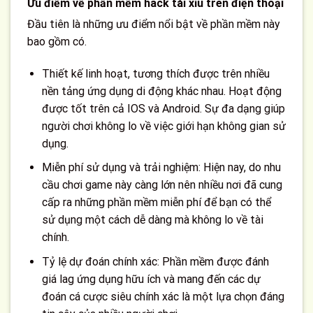
Ưu điểm về phần mềm hack tài xỉu trên điện thoại
Đầu tiên là những ưu điểm nổi bật về phần mềm này
bao gồm có.
Thiết kế linh hoạt, tương thích được trên nhiều
nền tảng ứng dụng di động khác nhau. Hoạt động
được tốt trên cả IOS và Android. Sự đa dạng giúp
người chơi không lo về việc giới hạn không gian sử
dụng.
Miễn phí sử dụng và trải nghiệm: Hiện nay, do nhu
cầu chơi game này càng lớn nên nhiều nơi đã cung
cấp ra những phần mềm miễn phí để bạn có thể
sử dụng một cách dễ dàng mà không lo về tài
chính.
Tỷ lệ dự đoán chính xác: Phần mềm được đánh
giá lag ứng dụng hữu ích và mang đến các dự
đoán cá cược siêu chính xác là một lựa chọn đáng