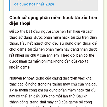
cá cược hot nhất 2024
Cách sử dụng phần mềm hack tài xỉu trên
điện thoại
Để có thể bắt đầu, người chơi nên tìm hiểu về cách
thức sử dụng được phần mềm hack tài xỉu trên điện
thoại. Hầu hết người chơi đều sử dụng điện thoại để
chơi game tài xỉu nên phần mềm này đang nhận được
rất nhiều sự chú ý của anh em. Theo đó, bạn có thể
được nhận xu miễn phí mà không cần gửi vào tài
khoản game
Nguyên lý hoạt động của chung dựa trên việc khai
thác các lỗ hổng trong hệ thống máy chủ của nhà cái.
Tỷ lệ thành công khi sử dụng phần mềm hack tài xỉu
này có thể lên đến 80% cho mỗi lần thử. Sau khi
thành công, trạng thái máy chủ của game sẽ cộng