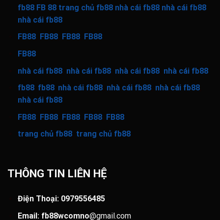
fb88
FB 88
trang chủ fb88
nhà cái fb88
nhà cái fb88
nhà cái fb88
FB88
,
FB88
,
FB88
,
FB88
FB88
nhà cái fb88
,
nhà cái fb88
,
nhà cái fb88
,
nhà cái fb88
fb88
,
fb88
,
nhà cái fb88
,
nhà cái fb88
,
nhà cái fb88
,
nhà cái fb88
FB88
,
FB88
,
FB88
,
FB88
,
FB88
trang chủ fb88
,
trang chủ fb88
THÔNG TIN LIÊN HỆ
Điện Thoại: 0979556485
Email: fb88wcomno
@gmail.com