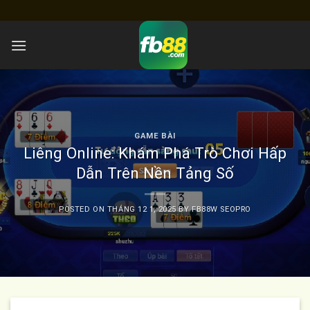
Skip
to
content
GAME BÀI
Liêng Online: Khám Phá Trò Chơi Hấp
Dẫn Trên Nền Tảng Số
POSTED ON
THÁNG 12 1, 2025
BY
FB88W SEOPRO