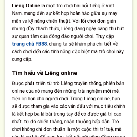
Liêng Online
là một trò chơi bài nổi tiếng ở Việt
Nam, mang đến sự kết hợp hoàn hảo giữa sự may
mắn và kỹ năng chiến thuật. Với lối chơi đơn giản
nhưng đầy thách thức, Liêng đang ngày càng thu hút
sự quan tâm của đông đảo người chơi. Truy cập
trang chủ FB88
, chúng ta sẽ khám phá chi tiết về
cách chơi đến các tính năng đặc biệt mà trò chơi này
cung cấp.
Tìm hiểu về Liêng online
Được phát triển từ trò Liêng truyền thống, phiên bản
online của nó mang đến những trải nghiệm mới mẻ,
tiện lợi hơn cho người chơi. Trong Liêng online, bạn
sẽ được tham gia vào các ván đấu với mục tiêu chính
là kết hợp ba lá bài trong tay để có được giá trị cao
nhất, từ đó chiến thắng, nhận thưởng hấp dẫn. Trò
chơi không chỉ đơn thuần là một cuộc thi trí tuệ, mà
còn là cơ hội để giao lưu, kết nối với cộng đồng game