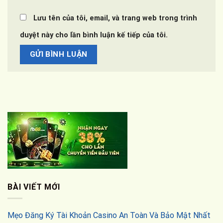
Lưu tên của tôi, email, và trang web trong trình
duyệt này cho lần bình luận kế tiếp của tôi.
BÀI VIẾT MỚI
Mẹo Đăng Ký Tài Khoản Casino An Toàn Và Bảo Mật Nhất