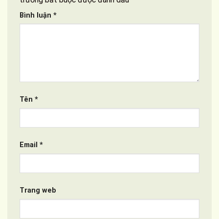
Bình luận
*
Tên
*
Email
*
Trang web