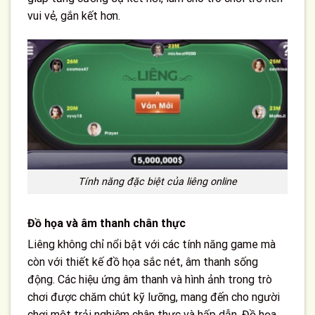
vui vẻ, gắn kết hơn.
Tính năng đặc biệt của liêng online
Đồ họa và âm thanh chân thực
Liêng không chỉ nổi bật với các tính năng game mà
còn với thiết kế đồ họa sắc nét, âm thanh sống
động. Các hiệu ứng âm thanh và hình ảnh trong trò
chơi được chăm chút kỹ lưỡng, mang đến cho người
chơi một trải nghiệm chân thực và hấp dẫn. Đồ họa