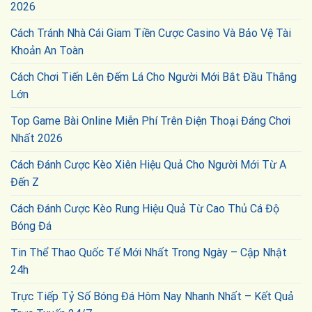
2026
Cách Tránh Nhà Cái Giam Tiền Cược Casino Và Bảo Vệ Tài
Khoản An Toàn
Cách Chơi Tiến Lên Đếm Lá Cho Người Mới Bắt Đầu Thắng
Lớn
Top Game Bài Online Miễn Phí Trên Điện Thoại Đáng Chơi
Nhất 2026
Cách Đánh Cược Kèo Xiên Hiệu Quả Cho Người Mới Từ A
Đến Z
Cách Đánh Cược Kèo Rung Hiệu Quả Từ Cao Thủ Cá Độ
Bóng Đá
Tin Thể Thao Quốc Tế Mới Nhất Trong Ngày – Cập Nhật
24h
Trực Tiếp Tỷ Số Bóng Đá Hôm Nay Nhanh Nhất – Kết Quả