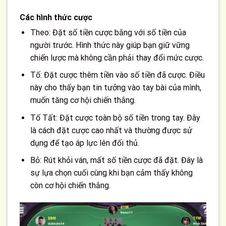
Các hình thức cược
Theo: Đặt số tiền cược bằng với số tiền của
người trước. Hình thức này giúp bạn giữ vững
chiến lược mà không cần phải thay đổi mức cược.
Tố: Đặt cược thêm tiền vào số tiền đã cược. Điều
này cho thấy bạn tin tưởng vào tay bài của mình,
muốn tăng cơ hội chiến thắng.
Tố Tất: Đặt cược toàn bộ số tiền trong tay. Đây
là cách đặt cược cao nhất và thường được sử
dụng để tạo áp lực lên đối thủ.
Bỏ: Rút khỏi ván, mất số tiền cược đã đặt. Đây là
sự lựa chọn cuối cùng khi bạn cảm thấy không
còn cơ hội chiến thắng.