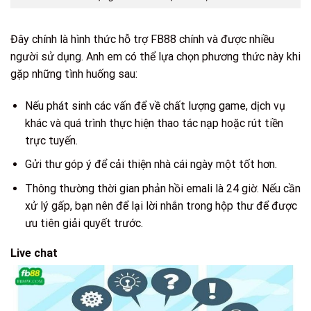
Đây chính là hình thức hỗ trợ FB88 chính và được nhiều
người sử dụng. Anh em có thể lựa chọn phương thức này khi
gặp những tình huống sau:
Nếu phát sinh các vấn để về chất lượng game, dịch vụ
khác và quá trình thực hiện thao tác nạp hoặc rút tiền
trực tuyến.
Gửi thư góp ý để cải thiện nhà cái ngày một tốt hơn.
Thông thường thời gian phản hồi emali là 24 giờ. Nếu cần
xử lý gấp, bạn nên để lại lời nhắn trong hộp thư để được
ưu tiên giải quyết trước.
Live chat