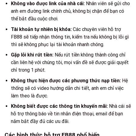
Không vào được link của nhà cái:
Nhân viên sẽ gửi cho
anh em đường link chính chủ, không bị chặn để bạn có
thể bắt đầu cuộc chơi.
Tài khoản tự nhiên bị khóa:
Các chuyên viên hỗ trợ
FB88 sẽ tiếp nhận thông tin, kiểm tra nếu không bị lỗi gì
thì sẽ không phục lại tài khoản nhanh chóng.
Gặp lỗi khi rút tiền:
Nếu rút tiền không thành công chỉ
cần liên hệ với chúng tôi, mọi vấn đề sẽ được giải quyết
chỉ trong 1 phút.
Không thực hiện được các phương thức nạp tiền:
Hệ
thống sẽ có video hướng dẫn chi tiết, anh em chỉ việc
làm theo là được.
Không biết được các thông tin khuyến mãi:
Nhà cái sẽ
hỗ trợ thông báo về tin nhắn điện thoại, email để bạn
nắm bắt đầy đủ các ưu đãi.
Các hình thức hỗ trợ FB88 phổ biến