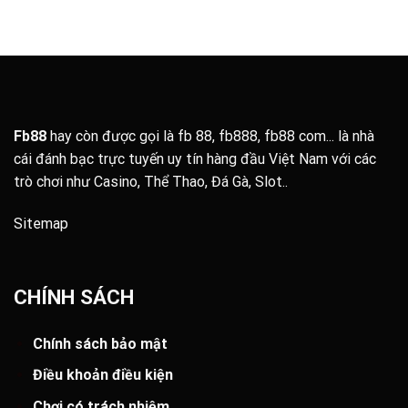
Fb88
hay còn được gọi là fb 88, fb888, fb88 com... là nhà
cái đánh bạc trực tuyến uy tín hàng đầu Việt Nam với các
trò chơi như Casino, Thể Thao, Đá Gà, Slot..
Sitemap
CHÍNH SÁCH
Chính sách bảo mật
Điều khoản điều kiện
Chơi có trách nhiệm