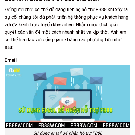
Để người chơi có thể dễ dàng liên hệ hỗ trợ FB88 khi xảy ra
sự cố, chúng tôi đã phát triển hệ thống phục vụ khách hàng
với đa kênh trực tuyến khác nhau. Nhằm mục đích giải
quyết các vấn đề một cách nhanh nhất và kịp thời. Anh em
có thể liên lạc với cổng game bằng các phương tiện như
sau:
Email
Sử dụng email để nhận hỗ trợ FB88