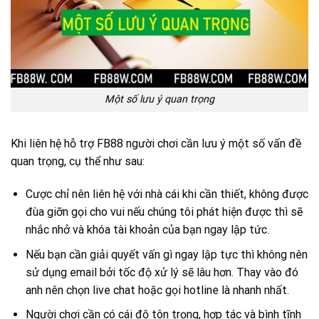
Một số lưu ý quan trọng
Khi liên hệ hỗ trợ FB88 người chơi cần lưu ý một số vấn đề
quan trọng, cụ thể như sau:
Cược chỉ nên liên hệ với nhà cái khi cần thiết, không được
đùa giỡn gọi cho vui nếu chúng tôi phát hiện được thì sẽ
nhắc nhở và khóa tài khoản của bạn ngay lập tức.
Nếu bạn cần giải quyết vấn gì ngay lập tực thì không nên
sử dụng email bởi tốc độ xử lý sẽ lâu hơn. Thay vào đó
anh nên chọn live chat hoặc gọi hotline là nhanh nhất.
Người chơi cần có cái độ tôn trọng, hợp tác và bình tĩnh