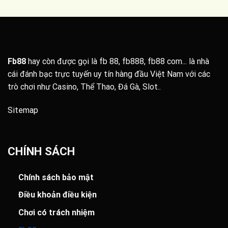
Fb88
hay còn được gọi là fb 88, fb888, fb88 com... là nhà
cái đánh bạc trực tuyến uy tín hàng đầu Việt Nam với các
trò chơi như Casino, Thể Thao, Đá Gà, Slot..
Sitemap
CHÍNH SÁCH
Chính sách bảo mật
Điều khoản điều kiện
Chơi có trách nhiệm