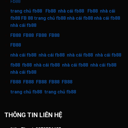
Fb88
trang chủ fb88
,
Fb88
,
nhà cái fb88
,
Fb88
nhà cái
fb88
FB 88
trang chủ fb88
nhà cái fb88
nhà cái fb88
nhà cái fb88
FB88
,
FB88
,
FB88
,
FB88
FB88
nhà cái fb88
,
nhà cái fb88
,
nhà cái fb88
,
nhà cái fb88
fb88
,
fb88
,
nhà cái fb88
,
nhà cái fb88
,
nhà cái fb88
,
nhà cái fb88
FB88
,
FB88
,
FB88
,
FB88
,
FB88
trang chủ fb88
,
trang chủ fb88
THÔNG TIN LIÊN HỆ