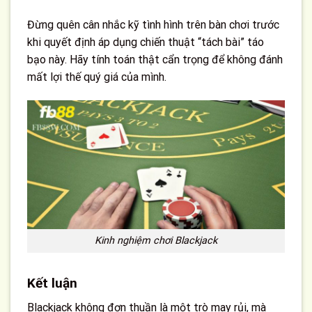
Đừng quên cân nhắc kỹ tình hình trên bàn chơi trước
khi quyết định áp dụng chiến thuật “tách bài” táo
bạo này. Hãy tính toán thật cẩn trọng để không đánh
mất lợi thế quý giá của mình.
Kinh nghiệm chơi Blackjack
Kết luận
Blackjack không đơn thuần là một trò may rủi, mà