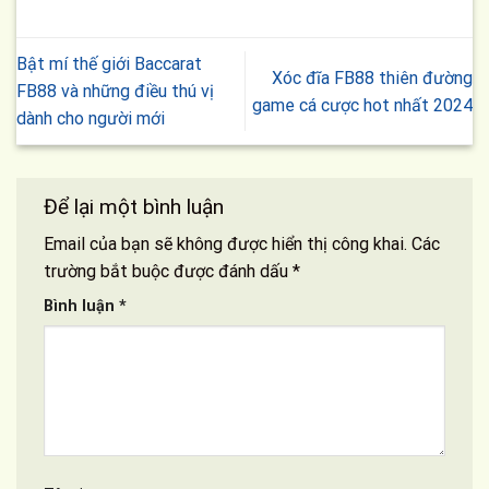
Bật mí thế giới Baccarat
Xóc đĩa FB88 thiên đường
FB88 và những điều thú vị
game cá cược hot nhất 2024
dành cho người mới
Để lại một bình luận
Email của bạn sẽ không được hiển thị công khai.
Các
trường bắt buộc được đánh dấu
*
Bình luận
*