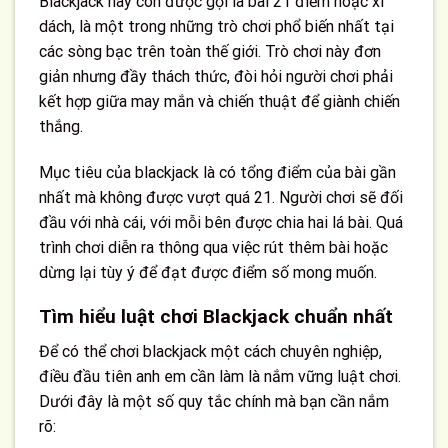
Blackjack hay còn được gọi là bài 21 điểm hoặc xì
dách, là một trong những trò chơi phổ biến nhất tại
các sòng bạc trên toàn thế giới. Trò chơi này đơn
giản nhưng đầy thách thức, đòi hỏi người chơi phải
kết hợp giữa may mắn và chiến thuật để giành chiến
thắng.
Mục tiêu của blackjack là có tổng điểm của bài gần
nhất mà không được vượt quá 21. Người chơi sẽ đối
đầu với nhà cái, với mỗi bên được chia hai lá bài. Quá
trình chơi diễn ra thông qua việc rút thêm bài hoặc
dừng lại tùy ý để đạt được điểm số mong muốn.
Tìm hiểu luật chơi Blackjack chuẩn nhất
Để có thể chơi blackjack một cách chuyên nghiệp,
điều đầu tiên anh em cần làm là nắm vững luật chơi.
Dưới đây là một số quy tắc chính mà bạn cần nắm
rõ: