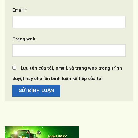
Email
*
Trang web
Lưu tên của tôi, email, và trang web trong trình
duyệt này cho lần bình luận kế tiếp của tôi.