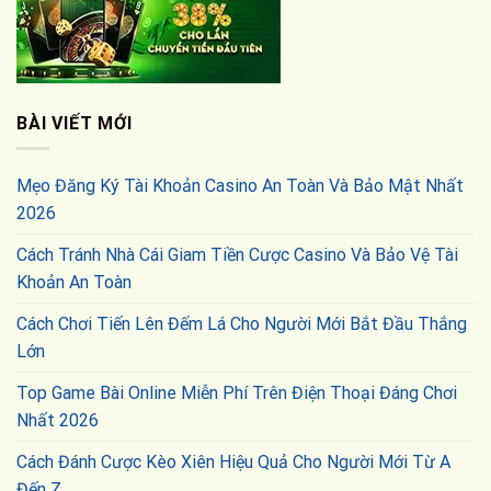
BÀI VIẾT MỚI
Mẹo Đăng Ký Tài Khoản Casino An Toàn Và Bảo Mật Nhất
2026
Cách Tránh Nhà Cái Giam Tiền Cược Casino Và Bảo Vệ Tài
Khoản An Toàn
Cách Chơi Tiến Lên Đếm Lá Cho Người Mới Bắt Đầu Thắng
Lớn
Top Game Bài Online Miễn Phí Trên Điện Thoại Đáng Chơi
Nhất 2026
Cách Đánh Cược Kèo Xiên Hiệu Quả Cho Người Mới Từ A
Đến Z