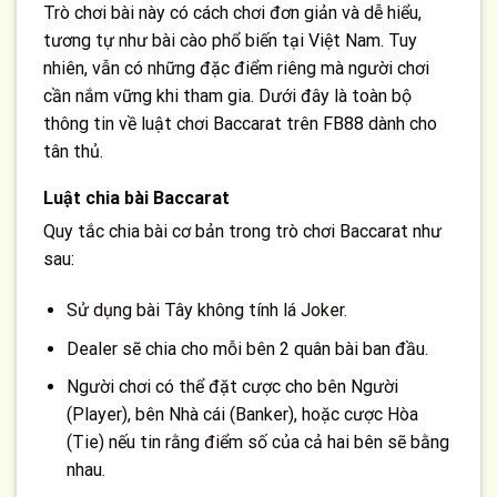
Trò chơi bài này có cách chơi đơn giản và dễ hiểu,
tương tự như bài cào phổ biến tại Việt Nam. Tuy
nhiên, vẫn có những đặc điểm riêng mà người chơi
cần nắm vững khi tham gia. Dưới đây là toàn bộ
thông tin về luật chơi Baccarat trên FB88 dành cho
tân thủ.
Luật chia bài Baccarat
Quy tắc chia bài cơ bản trong trò chơi Baccarat như
sau:
Sử dụng bài Tây không tính lá Joker.
Dealer sẽ chia cho mỗi bên 2 quân bài ban đầu.
Người chơi có thể đặt cược cho bên Người
(Player), bên Nhà cái (Banker), hoặc cược Hòa
(Tie) nếu tin rằng điểm số của cả hai bên sẽ bằng
nhau.