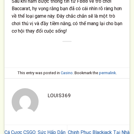
Sau khi nắm được thông tin từ FB88 về trò chơi
Baccarat, hy vọng rằng bạn đã có cái nhìn rõ ràng hơn
về thể loại game này. Đây chắc chắn sẽ là một trò
chơi thú vị và đầy tiềm năng, có thể mang lại cho bạn
cơ hội thay đổi cuộc sống!
This entry was posted in
Casino
. Bookmark the
permalink
.
LOUIS369
Cá Cược CSGO: Sức Hấp Dẫn
Chinh Phục Blackjack Tại Nhà