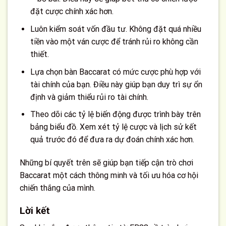
đặt cược chính xác hơn.
Luôn kiểm soát vốn đầu tư. Không đặt quá nhiều
tiền vào một ván cược để tránh rủi ro không cần
thiết.
Lựa chọn bàn Baccarat có mức cược phù hợp với
tài chính của bạn. Điều này giúp bạn duy trì sự ổn
định và giảm thiểu rủi ro tài chính.
Theo dõi các tỷ lệ biến động được trình bày trên
bảng biểu đồ. Xem xét tỷ lệ cược và lịch sử kết
quả trước đó để đưa ra dự đoán chính xác hơn.
Những bí quyết trên sẽ giúp bạn tiếp cận trò chơi
Baccarat một cách thông minh và tối ưu hóa cơ hội
chiến thắng của mình.
Lời kết