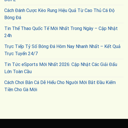
Cách Đánh Cược Kèo Rung Hiệu Quả Từ Cao Thủ Cá Độ
Bóng Đá
Tin Thể Thao Quốc Tế Mới Nhất Trong Ngày – Cập Nhật
24h
Trực Tiếp Tỷ Số Bóng Đá Hôm Nay Nhanh Nhất – Kết Quả
Trực Tuyến 24/7
Tin Tức eSports Mới Nhất 2026: Cập Nhật Các Giải Đấu
Lớn Toàn Cầu
Cách Chơi Bắn Cá Dễ Hiểu Cho Người Mới Bắt Đầu Kiếm
Tiền Cho Gà Mới