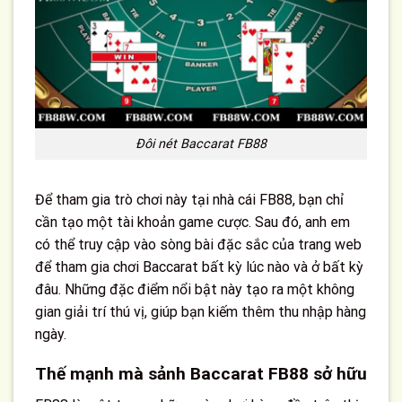
Đôi nét Baccarat FB88
Để tham gia trò chơi này tại nhà cái FB88, bạn chỉ
cần tạo một tài khoản game cược. Sau đó, anh em
có thể truy cập vào sòng bài đặc sắc của trang web
để tham gia chơi Baccarat bất kỳ lúc nào và ở bất kỳ
đâu. Những đặc điểm nổi bật này tạo ra một không
gian giải trí thú vị, giúp bạn kiếm thêm thu nhập hàng
ngày.
Thế mạnh mà sảnh Baccarat FB88 sở hữu